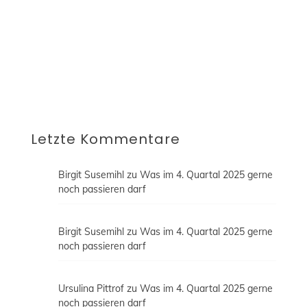
Diese Einwilligung kannst du jederzeit per E-
Mail an blog@fraublogtfussball.de widerrufen
oder durch einen Klick auf "Abmelden"
innerhalb der E-Mail dein Abonnement
beenden. Erfahre mehr in unserer
Datenschutzerklärung.
Letzte Kommentare
Birgit Susemihl
zu
Was im 4. Quartal 2025 gerne
noch passieren darf
Birgit Susemihl
zu
Was im 4. Quartal 2025 gerne
noch passieren darf
Ursulina Pittrof
zu
Was im 4. Quartal 2025 gerne
noch passieren darf