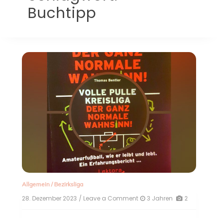
Buchtipp
Allgemein
/
Bezirksliga
28. Dezember 2023
/ Leave a Comment
on
3 Jahren
2
Wenn
der