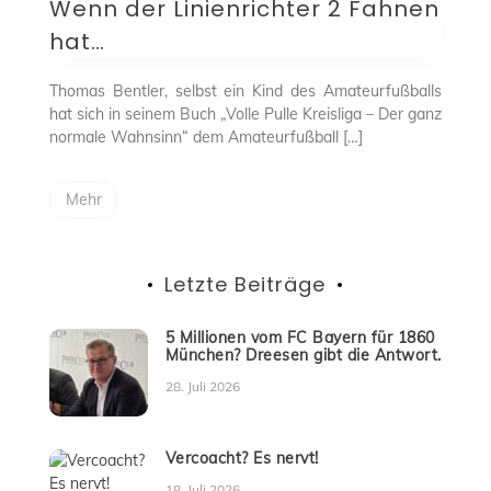
Wenn der Linienrichter 2 Fahnen
Linienrichter
2
hat…
Fahnen
hat…
Thomas Bentler, selbst ein Kind des Amateurfußballs
hat sich in seinem Buch „Volle Pulle Kreisliga – Der ganz
normale Wahnsinn“ dem Amateurfußball […]
Mehr
Letzte Beiträge
5 Millionen vom FC Bayern für 1860
München? Dreesen gibt die Antwort.
28. Juli 2026
Vercoacht? Es nervt!
18. Juli 2026