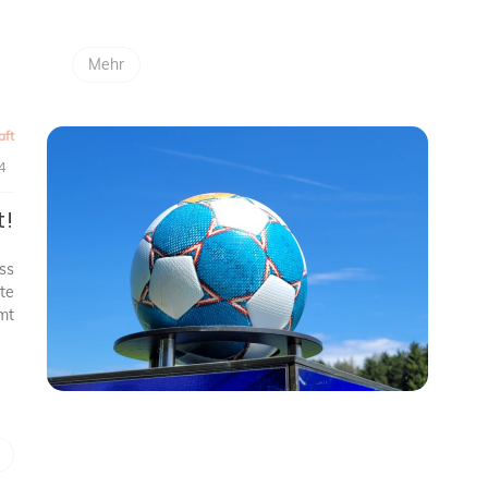
Mehr
aft
4
t!
ss
te
mmt