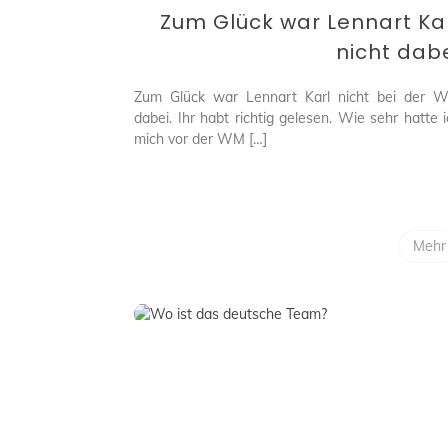
Glück
Zum Glück war Lennart Ka
war
Lennart
nicht dab
Karl
nicht
Zum Glück war Lennart Karl nicht bei der 
dabei
dabei. Ihr habt richtig gelesen. Wie sehr hatte 
mich vor der WM […]
Mehr