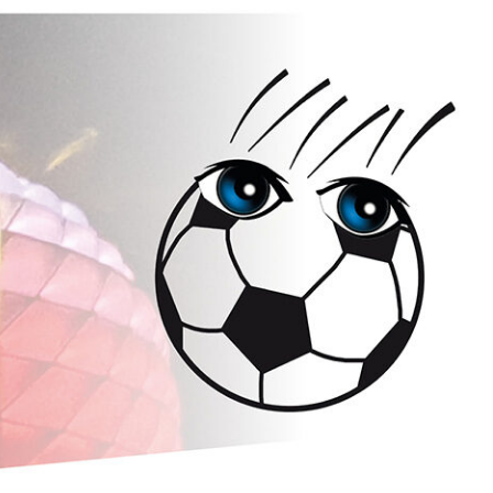
ßball