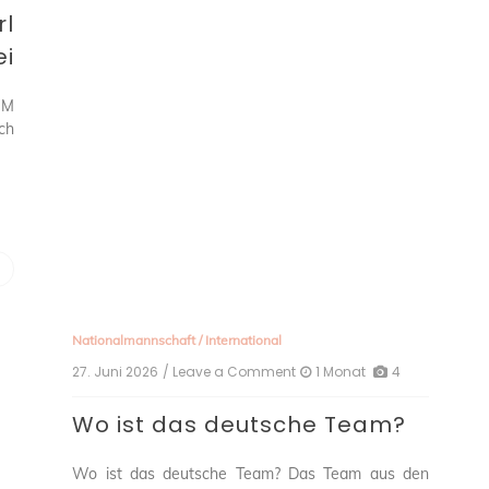
rl
ei
WM
ich
Nationalmannschaft
/
International
27. Juni 2026
/ Leave a Comment
on
1 Monat
4
Wo
ist
Wo ist das deutsche Team?
das
deutsche
Team?
Wo ist das deutsche Team? Das Team aus den