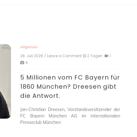
Allgemein
28. Juli 2026
/ Leave a Comment
on
2 Tagen
1
5
4
Millionen
vom
5 Millionen vom FC Bayern für
FC
Bayern
1860 München? Dreesen gibt
für
die Antwort.
1860
München?
Dreesen
Jan-Christian Dreesen, Vorstandsvorsitzender der
gibt
FC Bayern München AG im Internationalen
die
Antwort.
Presseclub München