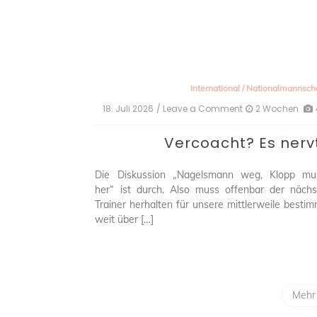
International
/
Nationalmannsch
18. Juli 2026
/ Leave a Comment
on
2 Wochen
Vercoacht?
Es
Vercoacht? Es nerv
nervt!
Die Diskussion „Nagelsmann weg, Klopp mu
her“ ist durch. Also muss offenbar der nächs
Trainer herhalten für unsere mittlerweile besti
weit über […]
Mehr