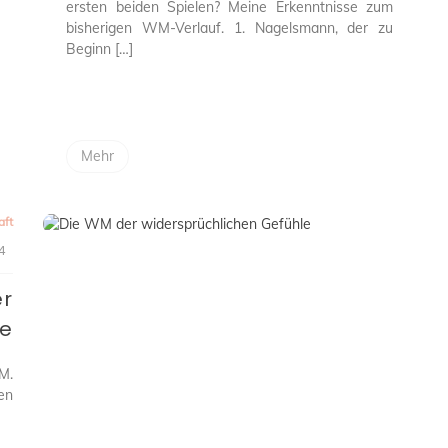
ersten beiden Spielen? Meine Erkenntnisse zum
bisherigen WM-Verlauf. 1. Nagelsmann, der zu
Beginn […]
Mehr
aft
4
er
n
le
M.
en