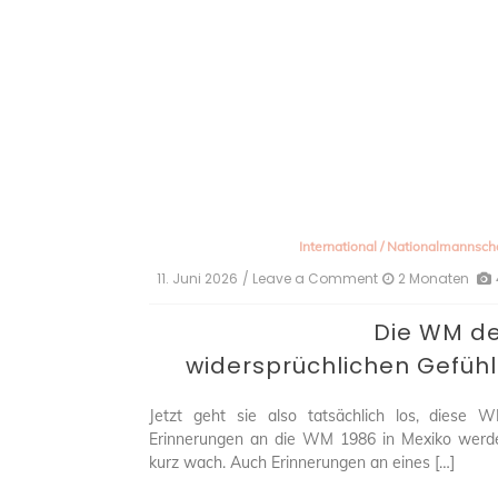
International
/
Nationalmannsch
11. Juni 2026
/ Leave a Comment
on
2 Monaten
Die
WM
Die WM d
der
widersprüchliche
widersprüchlichen Gefüh
Gefühle
Jetzt geht sie also tatsächlich los, diese W
Erinnerungen an die WM 1986 in Mexiko werd
kurz wach. Auch Erinnerungen an eines […]