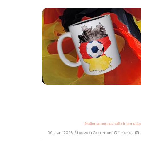
Nationalmannschaft
/
Internatio
30. Juni 2026
/ Leave a Comment
on
1 Monat
Zum