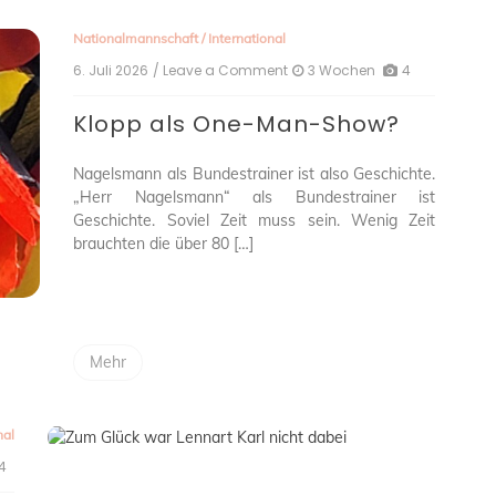
Nationalmannschaft
/
International
6. Juli 2026
/ Leave a Comment
on
3 Wochen
4
Klopp
als
Klopp als One-Man-Show?
One-
Man-
Show?
Nagelsmann als Bundestrainer ist also Geschichte.
„Herr Nagelsmann“ als Bundestrainer ist
Geschichte. Soviel Zeit muss sein. Wenig Zeit
brauchten die über 80 […]
Mehr
nal
4