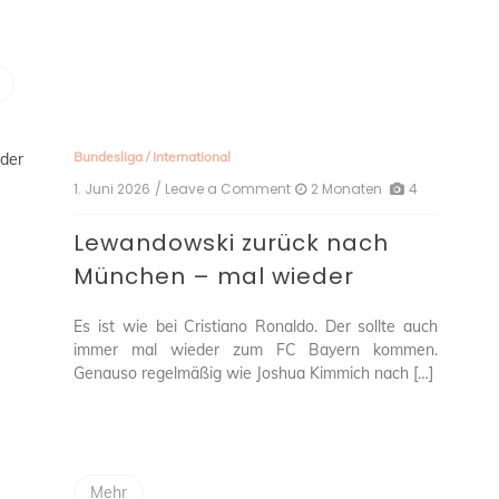
Bundesliga
/
International
1. Juni 2026
/ Leave a Comment
on
2 Monaten
4
Lewandowski
zurück
Lewandowski zurück nach
nach
München
München – mal wieder
–
mal
Es ist wie bei Cristiano Ronaldo. Der sollte auch
wieder
immer mal wieder zum FC Bayern kommen.
Genauso regelmäßig wie Joshua Kimmich nach […]
Mehr