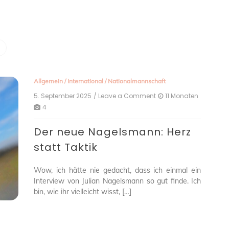
Allgemein
/
International
/
Nationalmannschaft
5. September 2025
/ Leave a Comment
on
11 Monaten
Der
4
neue
Nagelsmann:
Der neue Nagelsmann: Herz
Herz
statt
statt Taktik
Taktik
Wow, ich hätte nie gedacht, dass ich einmal ein
Interview von Julian Nagelsmann so gut finde. Ich
bin, wie ihr vielleicht wisst, […]