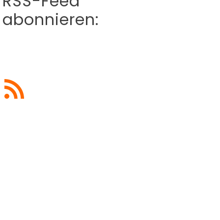
RSS-Feed
abonnieren:
RSS-Feed abonnieren
Blogbeiträge
abonnieren
Du möchtest künftig