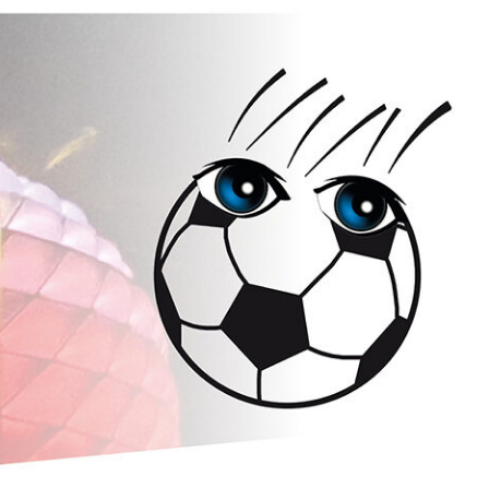
ßball