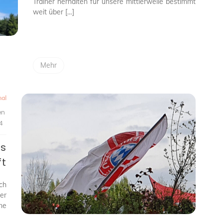
Trainer herhalten für unsere mittlerweile bestimmt
weit über […]
Mehr
nal
en
4
es
ft
ch
der
ne