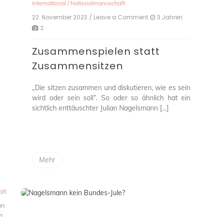
International
/
Nationalmannschaft
22. November 2023
/ Leave a Comment
on
3 Jahren
Zusammenspielen
2
statt
Zusammensitzen
Zusammenspielen statt
Zusammensitzen
„Die sitzen zusammen und diskutieren, wie es sein
wird oder sein soll“. So oder so ähnlich hat ein
sichtlich enttäuschter Julian Nagelsmann […]
Mehr
aft
en
ann
2