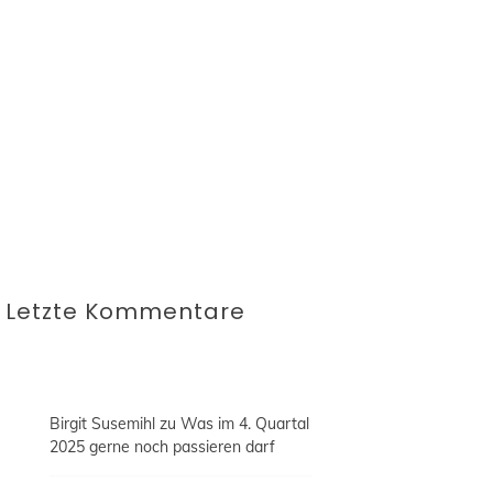
Blogbeiträge automatisch an die oben
angegebene E-Mail-Adresse geschickt.
Diese Einwilligung kannst du jederzeit per
E-Mail an blog@fraublogtfussball.de
widerrufen oder durch einen Klick auf
"Abmelden" innerhalb der E-Mail dein
Abonnement beenden. Erfahre mehr in
unserer
Datenschutzerklärung.
Letzte Kommentare
Birgit Susemihl
zu
Was im 4. Quartal
2025 gerne noch passieren darf