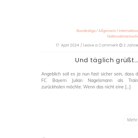
Bundesliga
/
Allgemein
/
Internation
Nationalmannsch
17. April 2024
/ Leave a Comment
on
2 Jahre
Und
täglich
Und täglich grüßt
grüßt…?
Angeblich soll es ja nun fast sicher sein, dass 
FC Bayern Julian Nagelsmann als Train
zurückholen möchte. Wenn das nicht eine […]
Mehr