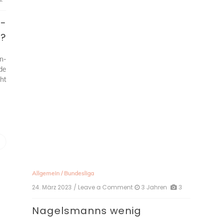
s-
e?
n-
de
ht
Allgemein
/
Bundesliga
24. März 2023
/ Leave a Comment
on
3 Jahren
3
Nagelsmanns
wenig
Nagelsmanns wenig
überraschendes