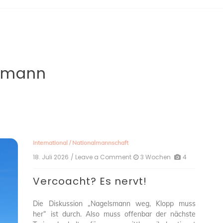
smann
International
/
Nationalmannschaft
18. Juli 2026
/ Leave a Comment
on
3 Wochen
4
Vercoacht?
Es
Vercoacht? Es nervt!
nervt!
Die Diskussion „Nagelsmann weg, Klopp muss
her“ ist durch. Also muss offenbar der nächste