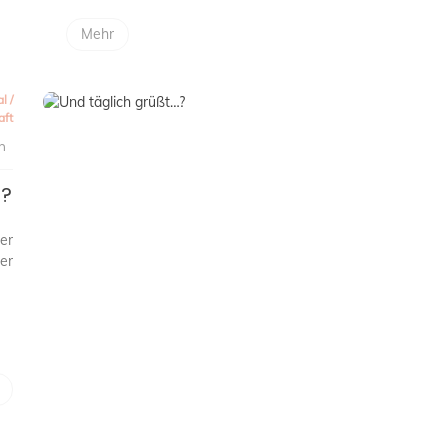
Mehr
al
/
aft
n
…?
der
er