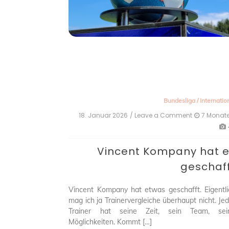
Bundesliga
/
Internatio
18. Januar 2026
/ Leave a Comment
on
7 Monat
Vincent
Kompany
hat
Vincent Kompany hat 
es
geschafft
geschaf
Vincent Kompany hat etwas geschafft. Eigentli
mag ich ja Trainervergleiche überhaupt nicht. Je
Trainer hat seine Zeit, sein Team, sei
Möglichkeiten. Kommt […]