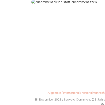
Allgemein
/
International
/
Nationalmannsch
18. November 2023
/ Leave a Comment
on
3 Jahr
Nagelsm