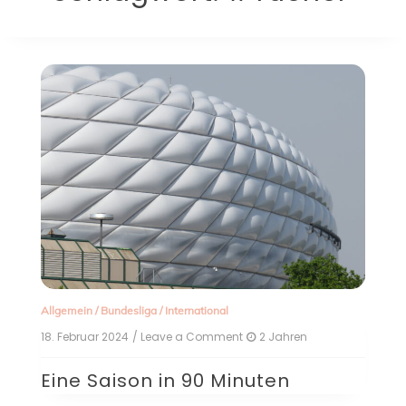
Allgemein
/
Bundesliga
/
International
18. Februar 2024
/ Leave a Comment
on
2 Jahren
Eine
Saison
Eine Saison in 90 Minuten
in
90