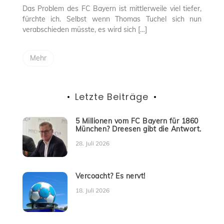
Minuten
Das Problem des FC Bayern ist mittlerweile viel tiefer,
fürchte ich. Selbst wenn Thomas Tuchel sich nun
verabschieden müsste, es wird sich […]
Mehr
Letzte Beiträge
5 Millionen vom FC Bayern für 1860
München? Dreesen gibt die Antwort.
28. Juli 2026
Vercoacht? Es nervt!
18. Juli 2026