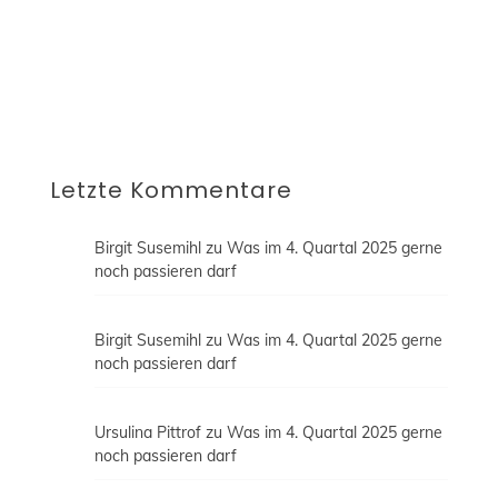
Mail an blog@fraublogtfussball.de widerrufen
oder durch einen Klick auf "Abmelden"
innerhalb der E-Mail dein Abonnement
beenden. Erfahre mehr in unserer
Datenschutzerklärung.
Letzte Kommentare
Birgit Susemihl
zu
Was im 4. Quartal 2025 gerne
noch passieren darf
Birgit Susemihl
zu
Was im 4. Quartal 2025 gerne
noch passieren darf
Ursulina Pittrof
zu
Was im 4. Quartal 2025 gerne
noch passieren darf