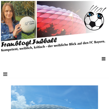
Skip
Frau.Blogt.Fußball
Kompetent, weiblich, kritisch – der weibliche Blick auf den FC Bayern.
to
content