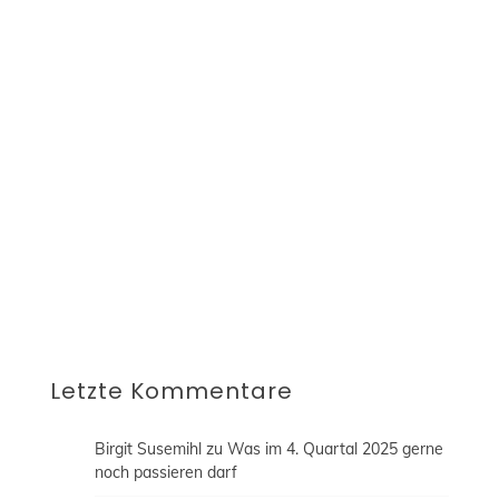
erhältst du eine E-Mail mit einem Link zur
Bestätigung deines Abonnements. Erst durch
den Klick auf diesen Bestätigungslink ist die
Aktivierung deines Abonnements
abgeschlossen und du bekommst regelmäßig
alle neuen Blogbeiträge automatisch an die
oben angegebene E-Mail-Adresse geschickt.
Diese Einwilligung kannst du jederzeit per E-
Mail an blog@fraublogtfussball.de widerrufen
oder durch einen Klick auf "Abmelden"
innerhalb der E-Mail dein Abonnement
beenden. Erfahre mehr in unserer
Datenschutzerklärung.
Letzte Kommentare
Birgit Susemihl
zu
Was im 4. Quartal 2025 gerne
noch passieren darf