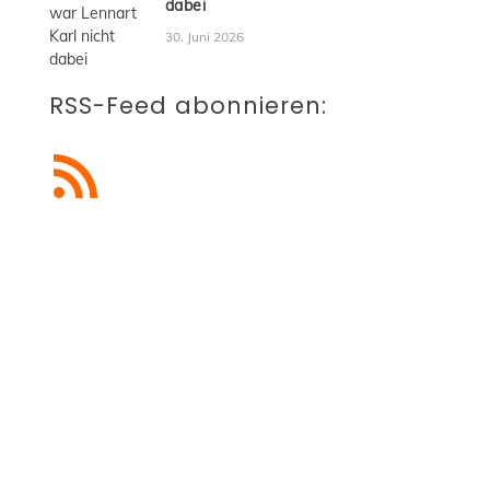
dabei
30. Juni 2026
RSS-Feed abonnieren:
RSS-Feed abonnieren
Blogbeiträge abonnieren
Du möchtest künftig keine
Beiträge mehr verpassen?
Dann trage einfach deine E-Mail-Adresse
ein und erhalte alle neuen Blogbeiträge
kostenlos und automatisch in dein E-Mail-
Postfach.