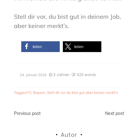
Stell dir vor, du bist gut in deinem Job,
aber keiner merkt’s.
teilen
teilen
3 Jahren
423 words
24. Januar 2024
Tagged
FC Bayern
,
Stell dir vor du bist gut aber keiner merkt's
Beitragsnavigation
Previous post
Next post
Autor