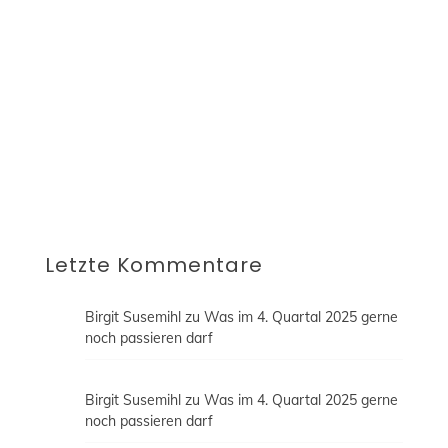
abgeschlossen und du bekommst regelmäßig
alle neuen Blogbeiträge automatisch an die
oben angegebene E-Mail-Adresse geschickt.
Diese Einwilligung kannst du jederzeit per E-
Mail an blog@fraublogtfussball.de widerrufen
oder durch einen Klick auf "Abmelden"
innerhalb der E-Mail dein Abonnement
beenden. Erfahre mehr in unserer
Datenschutzerklärung.
Letzte Kommentare
Birgit Susemihl
zu
Was im 4. Quartal 2025 gerne
noch passieren darf
Birgit Susemihl
zu
Was im 4. Quartal 2025 gerne
noch passieren darf