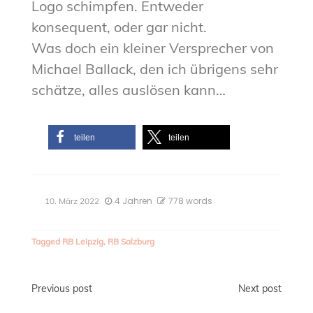
Logo schimpfen. Entweder
konsequent, oder gar nicht.
Was doch ein kleiner Versprecher von
Michael Ballack, den ich übrigens sehr
schätze, alles auslösen kann…
teilen
teilen
4 Jahren
778 words
10. März 2022
Tagged
RB Leipzig
,
RB Salzburg
Beitragsnavigation
Previous post
Next post