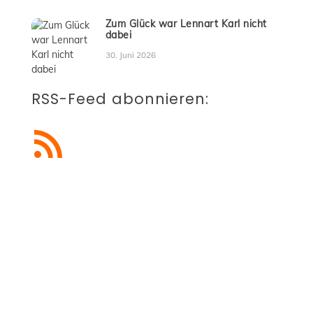
Zum Glück war Lennart Karl nicht
dabei
30. Juni 2026
RSS-Feed abonnieren:
RSS-Feed abonnieren
Blogbeiträge abonnieren
Du möchtest künftig keine
Beiträge mehr verpassen?
Dann trage einfach deine E-Mail-Adresse
ein und erhalte alle neuen Blogbeiträge