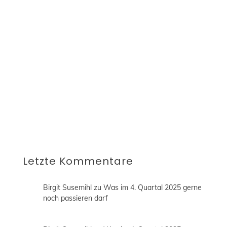
den Klick auf diesen Bestätigungslink ist die
Aktivierung deines Abonnements
abgeschlossen und du bekommst regelmäßig
alle neuen Blogbeiträge automatisch an die
oben angegebene E-Mail-Adresse geschickt.
Diese Einwilligung kannst du jederzeit per E-
Mail an blog@fraublogtfussball.de widerrufen
oder durch einen Klick auf "Abmelden"
innerhalb der E-Mail dein Abonnement
beenden. Erfahre mehr in unserer
Datenschutzerklärung.
Letzte Kommentare
Birgit Susemihl
zu
Was im 4. Quartal 2025 gerne
noch passieren darf