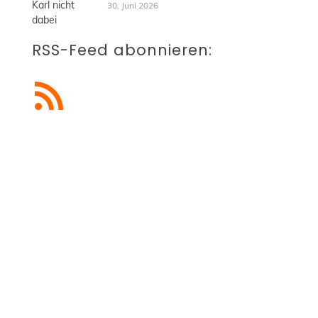
30. Juni 2026
RSS-Feed abonnieren:
RSS-Feed abonnieren
Blogbeiträge abonnieren
Du möchtest künftig keine
Beiträge mehr verpassen?
Dann trage einfach deine E-Mail-Adresse
ein und erhalte alle neuen Blogbeiträge
kostenlos und automatisch in dein E-Mail-
Postfach.